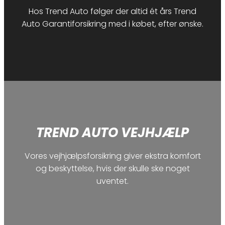
Hos Trend Auto følger der altid ét års Trend
Auto Garantiforsikring med i købet, efter ønske.
TREND AUTO VEJHJÆLP
Vores vejhjælpsforsikring giver ekstra komfort
og beskyttelse, hvis der skulle ske noget
uventet.