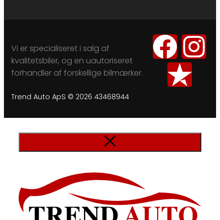
Vi er specialiseret i salg af
kvalitetsbiler, og en uautoriseret
forhandler af forskellige bilmærker.
Trend Auto ApS © 2026 43468944