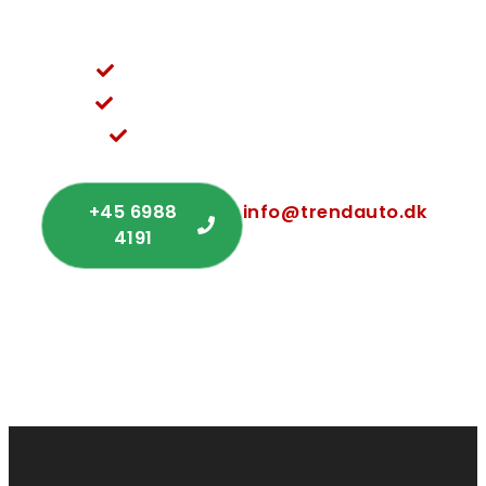
uforpligtende tilbud.
Vi sørger for et problemfrit forløb
Rådgivning og service i topklasse
Nem og ligetil kommunikation
+45 6988
info@trendauto.dk
4191