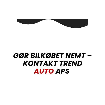
GØR BILKØBET NEMT –
KONTAKT TREND
AUTO
APS
Vil du høre mere om priser eller se vores udvalg
af brugte biler, er du velkommen til at kontakte
TREND AUTO – autoforhandler. Ring på +45 69
88 41 91 eller skriv til info@trendauto.dk for et