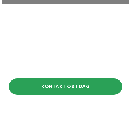
VI GØR BILKØB- OG
SALG TIL EN GOD
OPLEVELSE
Som bilforhandler er det vores topprioritet, at
vores kunder kører herfra med en god oplevelse,
med alle de nødvendige svar i bagagen.
KONTAKT OS I DAG