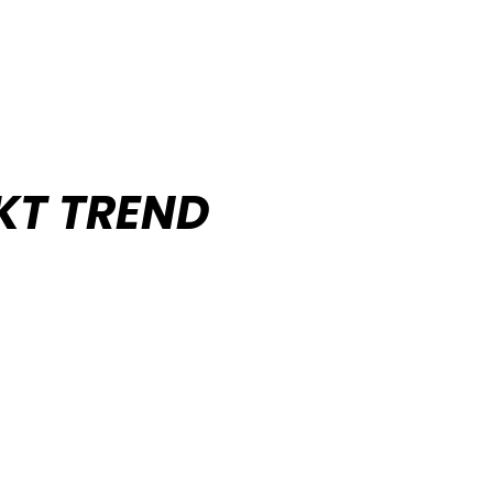
KT TREND
takte TREND AUTO – autoforhandler.
tende tilbud.