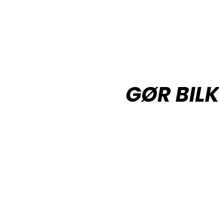
GØR BIL
Vil du høre mere om priser eller 
Ring på +45 