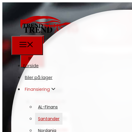
Forside
Biler på lager
Forside
Finansiering
Biler på lager
Finansiering
AL-Finans
AL-Finans
Santander
Santander
Nordania