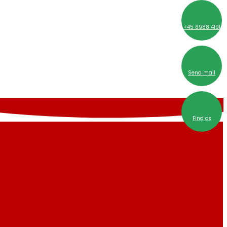
+45 6988 4191
Send mail
Find os