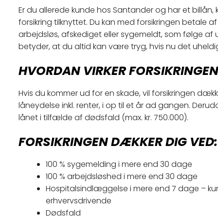
​Er du allerede kunde hos Santander og har et billån,
forsikring tilknyttet. Du kan med forsikringen betale a
arbejdsløs, afskediget eller sygemeldt, som følge af 
betyder, at du altid kan være tryg, hvis nu det uheldige
HVORDAN VIRKER FORSIKRINGE
Hvis du kommer ud for en skade, vil forsikringen dæk
låneydelse inkl. renter, i op til et år ad gangen. Derudov
lånet i tilfælde af dødsfald (max. kr. 750.000).
FORSIKRINGEN DÆKKER DIG VED:
100 % sygemelding i mere end 30 dage
100 % arbejdsløshed i mere end 30 dage
Hospitalsindlæggelse i mere end 7 dage – ku
erhvervsdrivende
Dødsfald