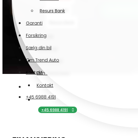
KONTAKT 
Nordania
Resurs Bank
Resurs Bank
Garanti
Forsikring
Garanti
Sælg din bil
Forsikring
Om Trend Auto
Sælg din bil
Kontakt
Om Trend Auto
Kontakt
+45 6988 4191
+45 6988 4191