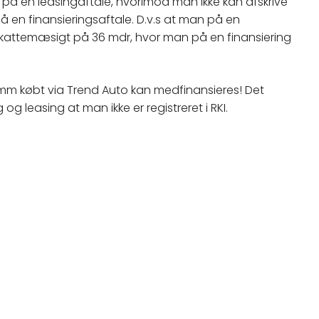
s på en leasingaftale, hvorimod man ikke kan afskrive
 en finansieringsaftale. D.v.s at man på en
t skattemæsigt på 36 mdr, hvor man på en finansiering
r mm købt via Trend Auto kan medfinansieres! Det
og leasing at man ikke er registreret i RKI.