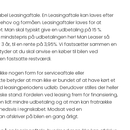
bel Leasingaftale. En Leasingaftale kan laves efter
 behov og formåen. Leasingaftaler laves for at
et. Man skal typiskt give en udbetaling på 15 %.
 mindstepris på udbetalingen her! Man Leaser så
t 3 år, til en rente på 3,95%. Vi fastsætter sammen en
etyder at du skal anvise en køber til bilen ved
den fastsatte restværdi.
kke nogen form for serviceaftale eller
e betyder at man ikke er bundet af at have kørt et
 leasingperiodens udløb. Derudover stilles der heller
iske stand. Fordelen ved leasing frem for finansiering,
en lidt mindre udbetaling og at man kan fratrække
edsvis i regnskabet. Modsat ved en
an afskriver på bilen en gang årligt.