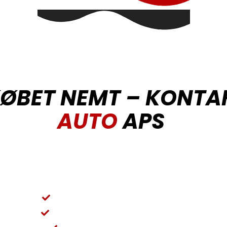
KØBET NEMT – KONTA
AUTO
APS
se vores udvalg af brugte biler, er du velkommen til at kon
69 88 41 91 eller skriv til info@trendauto.dk for et uforplig
Vi sørger for et problemfrit forløb
Rådgivning og service i topklasse