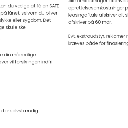
Alle omkostninger afskrive
 kan du vælge at få en SAFE
oprettelsesomkostninger på
f på lånet, selvom du bliver
leasingaftale afskriver al
ulykke eller sygdom. Det
afskriver på 60 mdr.
 skulle ske. ​
Evt. ekstraudstyr, reklame
N
kræves både for finasiering 
ke din månedlige
er vil forsikringen indfri
n for selvstændig