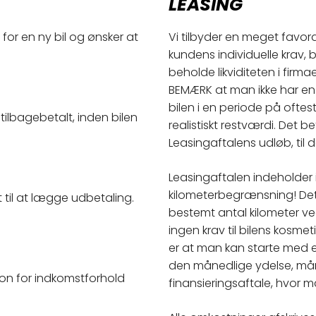
LEASING
 for en ny bil og ønsker at
Vi tilbyder en meget favora
kundens individuelle krav,
beholde likviditeten i firma
BEMÆRK at man ikke har en
bilen i en periode på oftes
 tilbagebetalt, inden bilen
realistiskt restværdi. Det b
Leasingaftalens udløb, til 
Leasingaftalen indeholder i
kilometerbegrænsning! Dett
st til at lægge udbetaling.
bestemt antal kilometer ved
ingen krav til bilens kosmet
er at man kan starte med 
den månedlige ydelse, mån
on for indkomstforhold
finansieringsaftale, hvor m