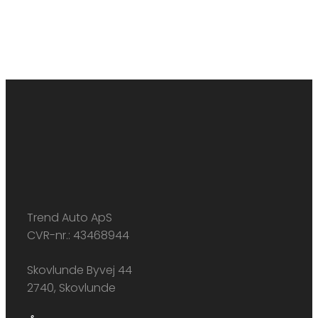
Trend Auto ApS
CVR-nr.: 43468944
Skovlunde Byvej 44
2740, Skovlunde