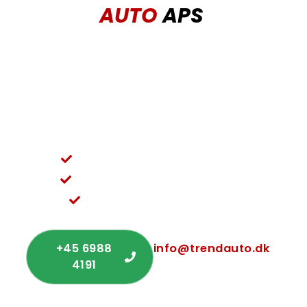
AUTO
APS
Vil du høre mere om priser eller se vores udvalg
af brugte biler, er du velkommen til at kontakte
TREND AUTO – autoforhandler. Ring på +45 69
88 41 91 eller skriv til info@trendauto.dk for et
uforpligtende tilbud.
Vi sørger for et problemfrit forløb
Rådgivning og service i topklasse
Nem og ligetil kommunikation
+45 6988
info@trendauto.dk
4191