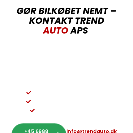
GØR BILKØBET NEMT –
KONTAKT TREND
AUTO
APS
Vil du høre mere om priser eller se vores udvalg
af brugte biler, er du velkommen til at kontakte
TREND AUTO – autoforhandler. Ring på +45 69
88 41 91 eller skriv til info@trendauto.dk for et
uforpligtende tilbud.
Vi sørger for et problemfrit forløb
Rådgivning og service i topklasse
Nem og ligetil kommunikation
+45 6988
info@trendauto.dk