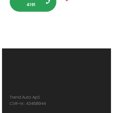
4191
Trend Auto ApS
CVR-nr.: 43468944