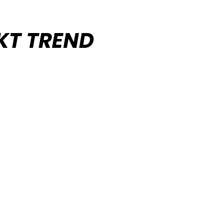
KT TREND
takte TREND AUTO – autoforhandler.
tende tilbud.