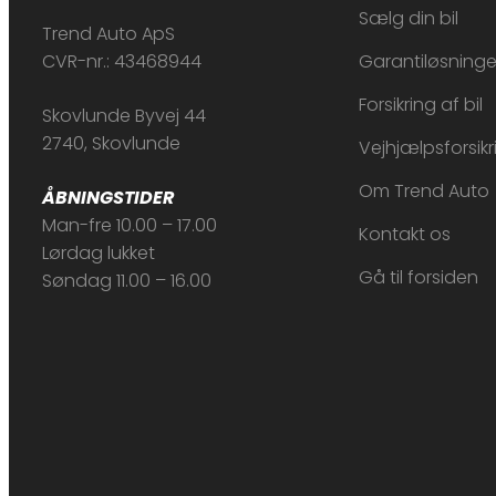
Sælg din bil
Trend Auto ApS
CVR-nr.: 43468944
Garantiløsninge
Forsikring af bil
Skovlunde Byvej 44
2740, Skovlunde
Vejhjælpsforsikr
Om Trend Auto
ÅBNINGSTIDER
Man-fre 10.00 – 17.00
Kontakt os
Lørdag lukket
Gå til forsiden
Søndag 11.00 – 16.00