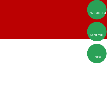
+45 6988 4191
Send mail
Find os