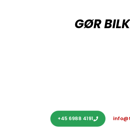
GØR BIL
Vil du høre mere om priser eller 
Ring på +45 
+45 6988 4191
info@