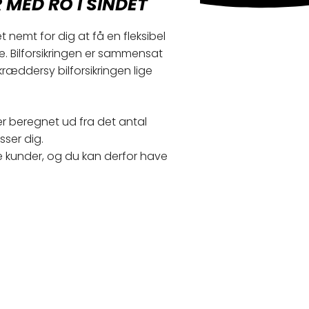
 MED RO I SINDET
 nemt for dig at få en fleksibel
de. Bilforsikringen er sammensat
æddersy bilforsikringen lige
ver beregnet ud fra det antal
sser dig.
e kunder, og du kan derfor have