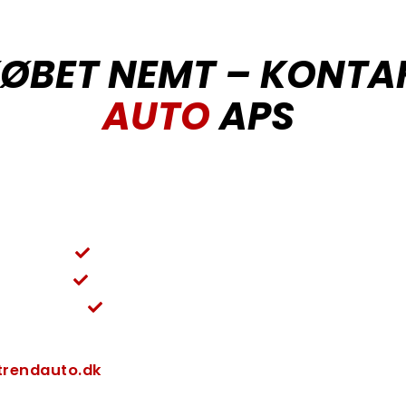
KØBET NEMT – KONTA
AUTO
APS
se vores udvalg af brugte biler, er du velkommen til at kon
69 88 41 91 eller skriv til info@trendauto.dk for et uforplig
Vi sørger for et problemfrit forløb
Rådgivning og service i topklasse
Nem og ligetil kommunikation
trendauto.dk