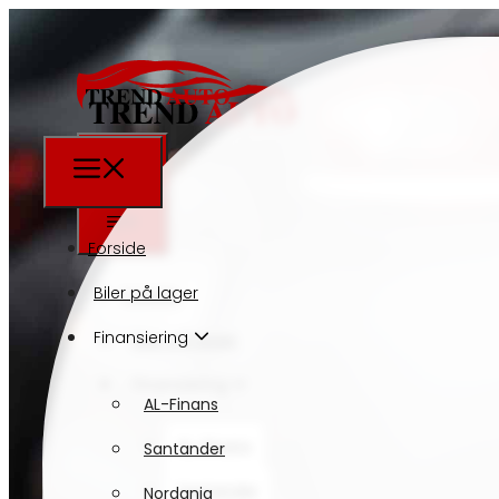
Forside
Biler på lager
Forside
Finansiering
Biler på lager
Finansiering
AL-Finans
AL-Finans
Santander
Santander
Nordania