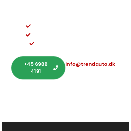
88 41 91 eller skriv til info@trendauto.dk for et
uforpligtende tilbud.
Vi sørger for et problemfrit forløb
Rådgivning og service i topklasse
Nem og ligetil kommunikation
+45 6988
info@trendauto.dk
4191