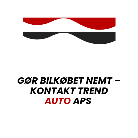
GØR BILKØBET NEMT –
KONTAKT TREND
AUTO
APS
Vil du høre mere om priser eller se vores udvalg
af brugte biler, er du velkommen til at kontakte
TREND AUTO – autoforhandler. Ring på +45 69