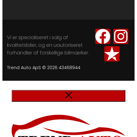
Vi er specialiseret i salg af
kvalitetsbiler, og en uautoriseret
forhandler af forskellige bilmærker.
Trend Auto ApS © 2026 43468944